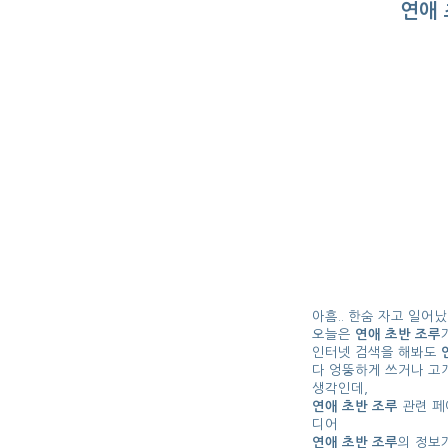
연애 
아흠.. 한숨 자고 일어
오늘은
연애 초반 조루
인터넷 검색을 해봐도
다 엉뚱하게 쓰거나 고
생각인데,
연애 초반 조루
관련 페
디어
연애 초반 조루
의 정보