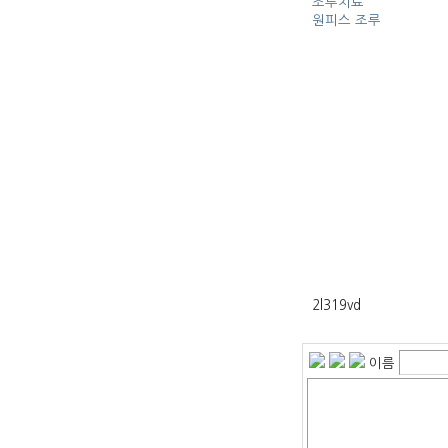
조루치료
원피스 조루
2l319vd
이름