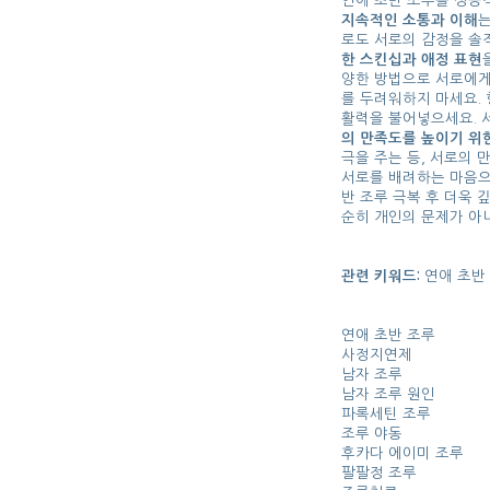
연애 초반 조루를 성공
지속적인 소통과 이해
는
로도 서로의 감정을 솔
한 스킨십과 애정 표현
양한 방법으로 서로에게
를 두려워하지 마세요.
활력을 불어넣으세요. 
의 만족도를 높이기 위
극을 주는 등, 서로의 
서로를 배려하는 마음으
반 조루 극복 후 더욱 
순히 개인의 문제가 아니
관련 키워드:
연애 초반 
연애 초반 조루
사정지연제
남자 조루
남자 조루 원인
파록세틴 조루
조루 야동
후카다 에이미 조루
팔팔정 조루