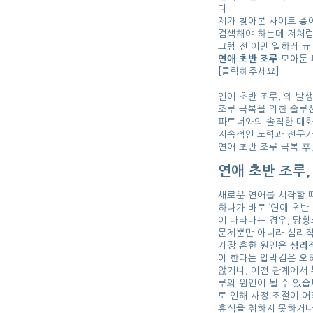
다.
제가 찾아본 사이트 중
검색해야 하는데 저처럼
그럼 전 이만 일하러 ㅠ
연애 초반 조루
모아둔 
[클릭해주세요]
연애 초반 조루, 왜 발
조루 극복을 위한 솔루션
파트너와의 솔직한 대화
지속적인 노력과 전문가
연애 초반 조루 극복 후
연애 초반 조루,
새로운 연애를 시작할 때
하나가 바로 ‘연애 초반
이 나타나는 경우, 당
문제뿐만 아니라 심리적
가장 흔한 원인은
심리
야 한다는 압박감은 오
않거나, 이전 관계에서
루의 원인이 될 수 있습
로 인해 사정 조절이 어
휴식을 취하지 못하거나